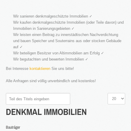
®
Firstimmopoint
ist eine Vertriebsorganisation für den Verkauf von
Wir sanieren denkmalgeschützte Immobilien ✓
Immobilien. Als Partner von Bauträgern, Wohnbaugesellschaften
Wir kaufen denkmalgeschützte Immobilien (oder Teile davon) und
und Privatleuten organisieren wir den Verkauf von Wohnungen und
Gewerbeflächen.
Immobilien in Sanierungsgebieten ✓
Wir leisten einen Beitrag zu innerstädtischen Nachverdichtung
WEITERLESEN
und bauen Speicher und Souterrains aus oder stocken Gebäude
auf ✓
Wir beteiligen Besitzer von Altimmobilien am Erfolg ✓
Wir begutachten und bewerten Immobilien ✓
GEWINNBRINGENDE
IDEEN
FÜR
DEN
Bei Interesse
kontaktieren
Sie uns bitte!
IMMOBILIENVERKAUF
Alle Anfragen sind völlig unverbindlich und kostenlos!
NEWS
Teil
Anzeige
des
#
DENKMAL
IMMOBILIEN
Titels
eingeben
16.SEPT.2016
Bauträger
Übernahme Vertrieb einer Apartmentanlage in
⇒