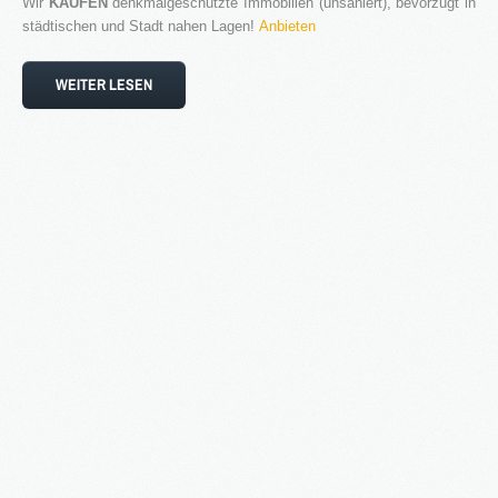
Wir
KAUFEN
denkmalgeschützte Immobilien (unsaniert), bevorzugt in
städtischen und Stadt nahen Lagen!
Anbieten
Blog
Kontakt
WEITER LESEN