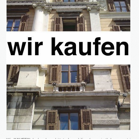
3S
Bauträger
Service
IMMOBILIEN - EIGENTÜMER
Dienstleistungen für Eigentümer von Immobilien
HAUSVERWALTUNG
Hier geht's zur Hausverwaltung
Immobilie VERKAUFEN
Sie möchten eine denkmalgeschützte Immobilie
verkaufen?
Grundstück VERKAUFEN
Sie möchten ein Grundstück verkaufen?
Projekte
Alte Brauerei Moosburg
MietZentrale Immobilien
Hier finden Sie unsere aktuellen Mietobjekte