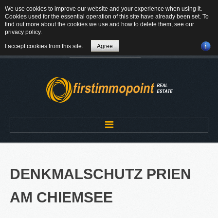
We use cookies to improve our website and your experience when using it.
84184 Tiefenbach - Am Winkl 6
Cookies used for the essential operation of this site have already been set. To
MAIL
find out more about the cookies we use and how to delete them, see our
privacy policy
.
08709-9430300
I accept cookies from this site.
Agree
Suchen
...
Home
DENKMALSCHUTZ
PRIEN
ÜBER UNS
AM
CHIEMSEE