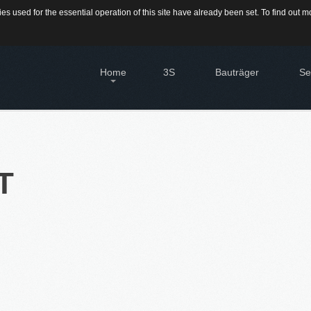
s used for the essential operation of this site have already been set. To find out
709-9430300
Home
3S
Bauträger
Se
IMMO
Diens
Immo
®
Firstimmopoint
ist eine Vertriebsorganisation für den
T
Verkauf von Immobilien. Als Partner von Bauträgern,
HAU
Wohnbaugesellschaften und Privatleuten organisieren wir
Hier 
den Verkauf von Wohnungen und Gewerbeflächen.
Immo
Sie 
Immo
EN
Grun
Sie 
KATEGORIEN
16.SEPT.2016
Neubau Immobilien
Übernahme Vertrieb einer
Bestand Immobilien