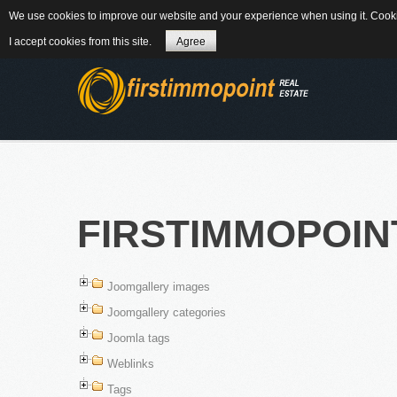
We use cookies to improve our website and your experience when using it. Cookie
84184 Tiefenbach - Am Winkl 6
MAIL
08
I accept cookies from this site.
Agree
ÜBER UNS
FIRSTIMMOPOIN
Joomgallery images
WEITERLES
Joomgallery categories
NEWS
Joomla tags
Weblinks
Tags