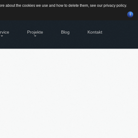
Suchen
 more about the cookies we use and how to delete them, see our
privacy policy
.
...
rvice
Projekte
Blog
Kontakt
BILIEN - EIGENTÜMER
Alte Brauerei Moosburg
tleistungen für Eigentümer von
MietZentrale Immobilien
bilien
GEWINNBRINGENDE
Hier finden Sie unsere aktuellen Mietobjekte
SVERWALTUNG
IDEEN
FÜR
DEN
geht's zur Hausverwaltung
IMMOBILIENVERKAUF
bilie VERKAUFEN
möchten eine denkmalgeschützte
History
bilie verkaufen?
dstück VERKAUFEN
möchten ein Grundstück verkaufen?