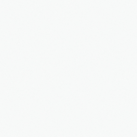
Apartmentanlage in
⇒
Denkmal Immobilien
Gewerbe Immobilien
2016
in Bearbeitung...
Ausland Immobilien