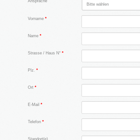
Ansprache
Vorname
*
Name
*
Strasse / Haus N°
*
Plz.
*
Ort
*
E-Mail
*
Telefon
*
Standort(e)