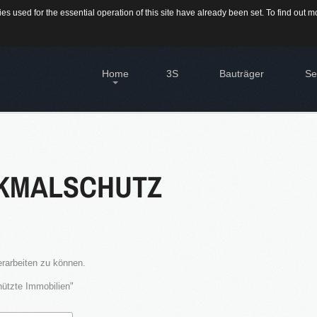
s used for the essential operation of this site have already been set. To find out
709-9430300
Home
3S
Bauträger
Se
IMMO
Diens
Immo
t eine Vertriebsorganisation für den Verkauf von Immobilien. Als Partner
KMALSCHUTZ
ohnbaugesellschaften und Privatleuten organisieren wir den Verkauf von
HAU
ewerbeflächen.
Hier 
Immo
Sie 
Immo
Grun
KATEGORIEN
Sie 
rarbeiten zu können.
16.SEPT.2016
Neubau Immobilien
hützte Immobilien"
Übernahme Vertrieb einer
Bestand Immobilien
Apartmentanlage in
⇒