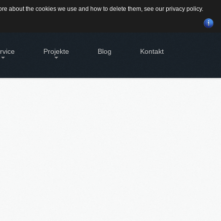
Suchen
 more about the cookies we use and how to delete them, see our
privacy policy
.
...
rvice
Projekte
Blog
Kontakt
BILIEN - EIGENTÜMER
Alte Brauerei Moosburg
tleistungen für Eigentümer von
History
MietZentrale Immobilien
bilien
Hier finden Sie unsere aktuellen Mietobjekte
SVERWALTUNG
geht's zur Hausverwaltung
bilie VERKAUFEN
möchten eine denkmalgeschützte
bilie verkaufen?
dstück VERKAUFEN
möchten ein Grundstück verkaufen?