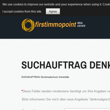
We use cookies to improve our website and your experience when using it. Cookie
84184 Tiefenbach - Am Winkl 6
MAIL
08
I accept cookies from this site.
Agree
ÜBER UNS
®
Firstimmopoint
is
SUCHAUFTRAG DEN
von Bauträgern, W
Wohnungen und G
{
SUCHAUFTRAG Denkmalschutz Immobilie
NEWS
*
Diese Felder werden mindestens benötigt um Ihre Angaben ve
Bitte informieren Sie mich über neue Angebote "denkmalgesc