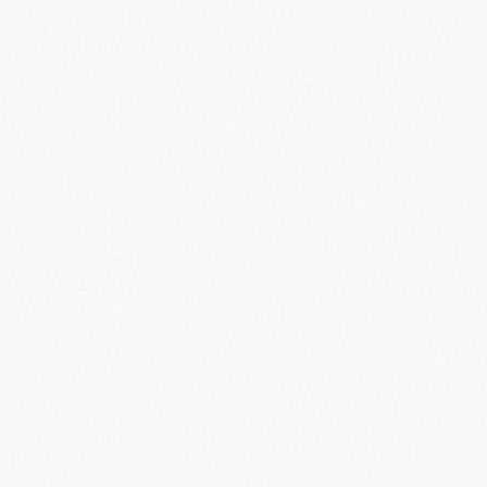
3S
Bauträger
Service
IMMOBILIEN - EIGENTÜMER
Dienstleistungen für Eigentümer von Immobilien
HAUSVERWALTUNG
Hier geht's zur Hausverwaltung
Immobilie VERKAUFEN
Sie möchten eine denkmalgeschützte Immobilie
verkaufen?
Grundstück VERKAUFEN
Sie möchten ein Grundstück verkaufen?
Projekte
Alte Brauerei Moosburg
MietZentrale Immobilien
Hier finden Sie unsere aktuellen Mietobjekte