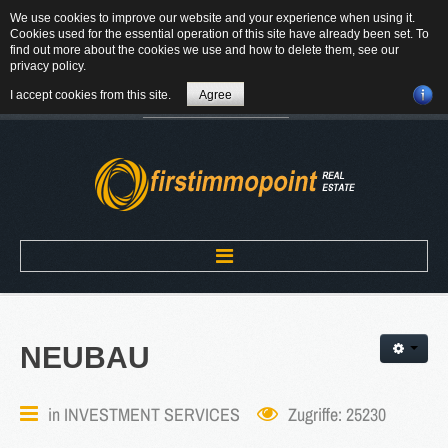
We use cookies to improve our website and your experience when using it.
84184 Tiefenbach - Am Winkl 6
Cookies used for the essential operation of this site have already been set. To
MAIL
find out more about the cookies we use and how to delete them, see our
privacy policy
.
08709-9430300
I accept cookies from this site.
Agree
Suchen
...
Home
NEUBAU
ÜBER UNS
in
INVESTMENT SERVICES
Zugriffe: 25230