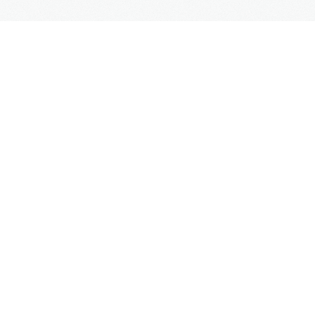
Blog
Kontakt
SUPPORT
Kontaktformular
Hilfe
Site Map
FAQs
UNTERNEHMEN
Impressum
Datenschutz
AGB
Mehr Informationen
Weblinks
ARCHIVE