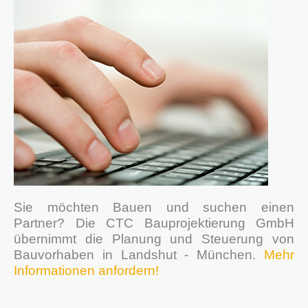
®
Firstimmopoint
ist eine Vertriebsorganisation für den Verkauf von
Immobilien. Als Partner von Bauträgern, Wohnbaugesellschaften
und Privatleuten organisieren wir den Verkauf von Wohnungen und
Gewerbeflächen.
WEITERLESEN
GEWINNBRINGENDE
IDEEN
FÜR
DEN
IMMOBILIENVERKAUF
Sie möchten Bauen und suchen einen
NEWS
Partner? Die CTC Bauprojektierung GmbH
übernimmt die Planung und Steuerung von
Bauvorhaben in Landshut - München.
Mehr
Informationen anfordern!
16.SEPT.2016
Übernahme Vertrieb einer Apartmentanlage in
⇒