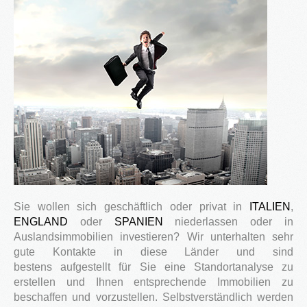
®
Firstimmopoint
ist eine Vertriebsorganisation für den Verkauf von
Immobilien. Als Partner von Bauträgern, Wohnbaugesellschaften
und Privatleuten organisieren wir den Verkauf von Wohnungen und
Gewerbeflächen.
WEITERLESEN
GEWINNBRINGENDE
IDEEN
FÜR
DEN
IMMOBILIENVERKAUF
Sie wollen sich geschäftlich oder privat in
ITALIEN
,
NEWS
ENGLAND
oder
SPANIEN
niederlassen oder in
Auslandsimmobilien investieren? Wir unterhalten sehr
gute Kontakte in diese Länder und sind
bestens aufgestellt für Sie eine Standortanalyse zu
erstellen und Ihnen entsprechende Immobilien zu
16.SEPT.2016
beschaffen und vorzustellen. Selbstverständlich werden
Übernahme Vertrieb einer Apartmentanlage in
⇒