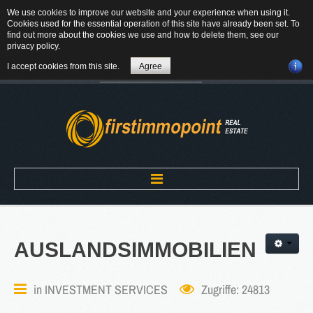
We use cookies to improve our website and your experience when using it.
84184 Tiefenbach - Am Winkl 6
Cookies used for the essential operation of this site have already been set. To
MAIL
find out more about the cookies we use and how to delete them, see our
privacy policy
.
08709-9430300
I accept cookies from this site.
Agree
Suchen
...
Home
AUSLANDSIMMOBILIEN
ÜBER UNS
in
INVESTMENT SERVICES
Zugriffe: 24813