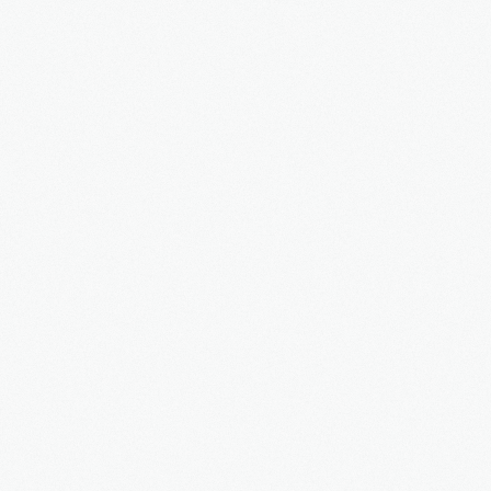
3S
Bauträger
Service
IMMOBILIEN - EIGENTÜMER
Dienstleistungen für Eigentümer von Immobilien
HAUSVERWALTUNG
Hier geht's zur Hausverwaltung
Immobilie VERKAUFEN
Sie möchten eine denkmalgeschützte Immobilie
verkaufen?
Grundstück VERKAUFEN
Sie möchten ein Grundstück verkaufen?
Projekte
Alte Brauerei Moosburg
MietZentrale Immobilien
Hier finden Sie unsere aktuellen Mietobjekte