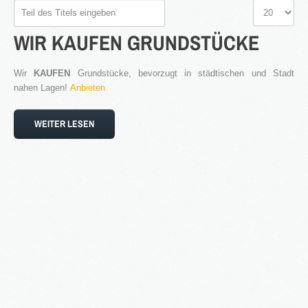
Teil
Anzeige
des
#
WIR
KAUFEN
GRUNDSTÜCKE
Titels
eingeben
Wir
KAUFEN
Grundstücke, bevorzugt in städtischen und Stadt
2016
nahen Lagen!
Anbieten
in Bearbeitung...
WEITER LESEN
KATEGORIEN
Neubau Immobilien
Bestand Immobilien
Denkmal Immobilien
Gewerbe Immobilien
Ausland Immobilien
History