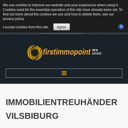
We use cookies to improve our website and your experience when using it.
84184 Tiefenbach - Am Winkl 6
Cookies used for the essential operation of this site have already been set. To
MAIL
find out more about the cookies we use and how to delete them, see our
privacy policy
.
08709-9430300
I accept cookies from this site.
Agree
Suchen
...
Home
IMMOBILIENTREUHÄNDER
ÜBER UNS
VILSBIBURG