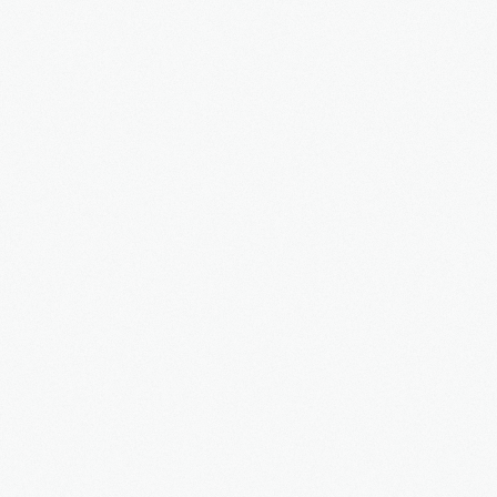
3S
Bauträger
Service
IMMOBILIEN - EIGENTÜMER
Dienstleistungen für Eigentümer von Immobilien
HAUSVERWALTUNG
Hier geht's zur Hausverwaltung
Immobilie VERKAUFEN
Sie möchten eine denkmalgeschützte Immobilie
verkaufen?
Grundstück VERKAUFEN
Sie möchten ein Grundstück verkaufen?
Projekte
Alte Brauerei Moosburg
MietZentrale Immobilien
Hier finden Sie unsere aktuellen Mietobjekte