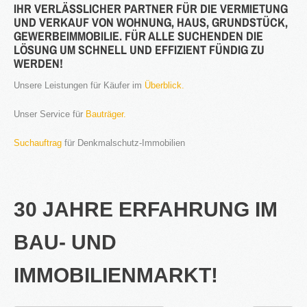
IHR VERLÄSSLICHER PARTNER FÜR DIE VERMIETUNG
UND VERKAUF VON WOHNUNG, HAUS, GRUNDSTÜCK,
®
Firstimmopoint
ist eine Vertriebsorganisation für den Verkauf von
GEWERBEIMMOBILIE. FÜR ALLE SUCHENDEN DIE
Immobilien. Als Partner von Bauträgern, Wohnbaugesellschaften
LÖSUNG UM SCHNELL UND EFFIZIENT FÜNDIG ZU
und Privatleuten organisieren wir den Verkauf von Wohnungen und
WERDEN!
Gewerbeflächen.
Unsere Leistungen für Käufer im
Überblick.
WEITERLESEN
Unser Service für
Bauträger.
GEWINNBRINGENDE
Suchauftrag
für Denkmalschutz-Immobilien
IDEEN
FÜR
DEN
IMMOBILIENVERKAUF
30 JAHRE ERFAHRUNG IM
NEWS
BAU- UND
IMMOBILIENMARKT!
16.SEPT.2016
Übernahme Vertrieb einer Apartmentanlage in
⇒