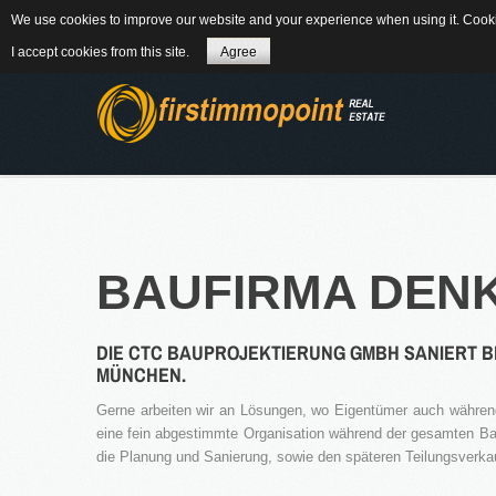
We use cookies to improve our website and your experience when using it. Cookie
84184 Tiefenbach - Am Winkl 6
MAIL
08
I accept cookies from this site.
Agree
ÜBER UNS
BAUFIRMA
DEN
DIE CTC BAUPROJEKTIERUNG GMBH SANIERT 
WEITERLES
MÜNCHEN.
Gerne arbeiten wir an Lösungen, wo Eigentümer auch während
NEWS
eine fein abgestimmte Organisation während der gesamten Bau
die Planung und Sanierung, sowie den späteren Teilungsverk