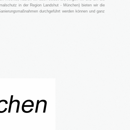
malschutz in der Region Landshut - München) bieten wir die
 Sanierungsmaßnahmen durchgeführt werden können und ganz