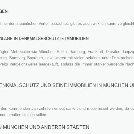
GEN.
 nur den steuerlichen Vorteil betrachtet, gibt es auch wirklich kaum vergleic
ANLAGE IN DENKMALGESCHÜTZTE IMMOBILIEN
rägten Metropolen wie München, Berlin, Hamburg, Frankfurt, Dresden, Leipzig
urg, Bamberg, Bayreuth, usw. warten mit vielen schönen unter Denkmalsch
ereits vergleichsweise leergekauft, sodass die immer stärker werdende Nac
ENKMALSCHUTZ UND SEINE IMMOBILIEN IN MÜNCHEN U
 in den kommenden Jahrzehnten erneut saniert und modernisiert werden, da d
n erhalten bleiben sollen.
N MÜNCHEN UND ANDEREN STÄDTEN