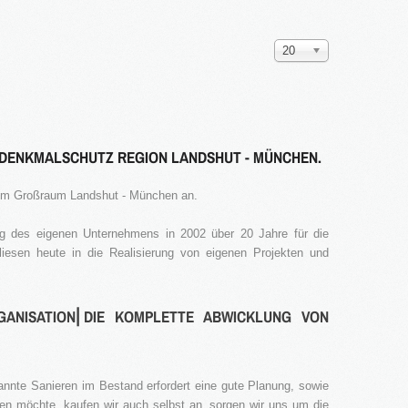
Anzeige
20
#
DENKMALSCHUTZ REGION LANDSHUT - MÜNCHEN.
 im Großraum Landshut - München an.
g des eigenen Unternehmens in 2002 über 20 Jahre für die
liesen heute in die Realisierung von eigenen Projekten und
GANISATION⎜DIE KOMPLETTE ABWICKLUNG VON
nnte Sanieren im Bestand erfordert eine gute Planung, sowie
en möchte, kaufen wir auch selbst an, sorgen wir uns um die