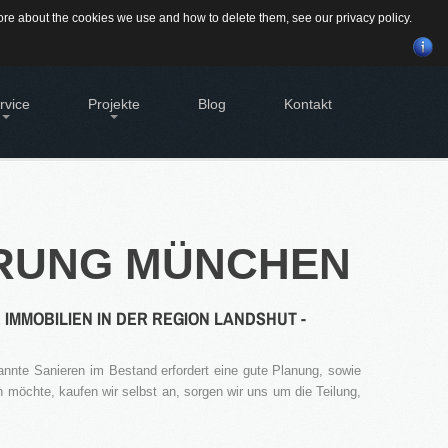
Suchen
 more about the cookies we use and how to delete them, see our
privacy policy
.
...
rvice
Projekte
Blog
Kontakt
BILIEN - EIGENTÜMER
Alte Brauerei Moosburg
tleistungen für Eigentümer von
MietZentrale Immobilien
bilien
GEWINNBRINGENDE
Hier finden Sie unsere aktuellen Mietobjekte
RUNG
MÜNCHEN
SVERWALTUNG
IDEEN
FÜR
DEN
geht's zur Hausverwaltung
IMMOBILIENVERKAUF
bilie VERKAUFEN
möchten eine denkmalgeschützte
History
MOBILIEN IN DER REGION LANDSHUT -
bilie verkaufen?
dstück VERKAUFEN
möchten ein Grundstück verkaufen?
nnte Sanieren im Bestand erfordert eine gute Planung, sowie
möchte, kaufen wir selbst an, sorgen wir uns um die Teilung,