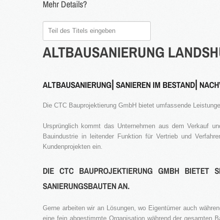
Mehr Details?
Teil
des
ALTBAUSANIERUNG
LANDSH
Titels
eingeben
ALTBAUSANIERUNG⎜SANIEREN IM BESTAND⎜NACH
Die CTC Bauprojektierung GmbH bietet umfassende Leistunge
Ursprünglich kommt das Unternehmen aus dem Verkauf und 
Bauindustrie in leitender Funktion für Vertrieb und Verfa
Kundenprojekten ein.
DIE CTC BAUPROJEKTIERUNG GMBH BIETET S
SANIERUNGSBAUTEN AN.
Gerne arbeiten wir an Lösungen, wo Eigentümer auch während
eine fein abgestimmte Organisation während der gesamten Ba