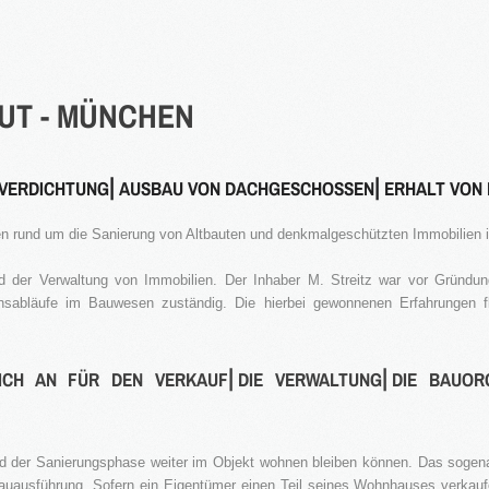
Apartmentanlage in
⇒
Denkmal Immobilien
Gewerbe Immobilien
2016
in Bearbeitung...
Ausland Immobilien
UT
-
MÜNCHEN
VERDICHTUNG⎜AUSBAU VON DACHGESCHOSSEN⎜ERHALT VON 
n rund um die Sanierung von Altbauten und denkmalgeschützten Immobilien
der Verwaltung von Immobilien. Der Inhaber M. Streitz war vor Gründun
hrensabläufe im Bauwesen zuständig. Die hierbei gewonnenen Erfahrungen f
ICH AN FÜR DEN VERKAUF⎜DIE VERWALTUNG⎜DIE BAUOR
 der Sanierungsphase weiter im Objekt wohnen bleiben können. Das sogena
uausführung. Sofern ein Eigentümer einen Teil seines Wohnhauses verkauf