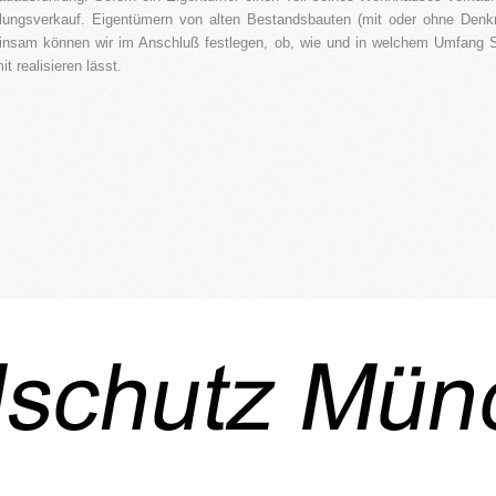
ilungsverkauf. Eigentümern von alten Bestandsbauten (mit oder ohne Denk
insam können wir im Anschluß festlegen, ob, wie und in welchem Umfang
t realisieren lässt.