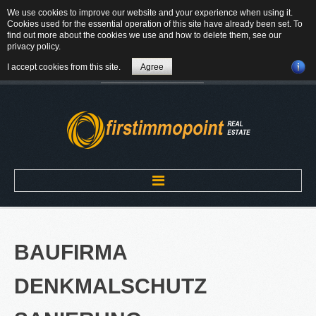
We use cookies to improve our website and your experience when using it.
84184 Tiefenbach - Am Winkl 6
Cookies used for the essential operation of this site have already been set. To
MAIL
find out more about the cookies we use and how to delete them, see our
privacy policy
.
08709-9430300
I accept cookies from this site.
Agree
Suchen
...
Home
BAUFIRMA
ÜBER UNS
DENKMALSCHUTZ