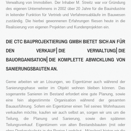
Verwaltung von Immobilien. Der Inhaber M. Streitz war vor Gründung
3S
des eigenen Unternehmens in 2002 über 20 Jahre für die Bauindustrie
in leitender Funktion für Vertrieb und Verfahrensabläufe im Bauwesen
Bauträger
zuständig. Die hierbei gewonnenen Erfahrungen fliesen heute in die
Realisierung von eigenen Projekten und Kundenprojekten ein.
Service
IMMOBILIEN - EIGENTÜMER
DIE CTC BAUPROJEKTIERUNG GMBH BIETET SICH AN FÜR
Dienstleistungen für Eigentümer von Immobilien
DEN VERKAUF⎜DIE VERWALTUNG⎜DIE
HAUSVERWALTUNG
BAUORGANISATION⎜DIE KOMPLETTE ABWICKLUNG VON
Hier geht's zur Hausverwaltung
Immobilie VERKAUFEN
SANIERUNGSBAUTEN AN.
Sie möchten eine denkmalgeschützte Immobilie
verkaufen?
Gerne arbeiten wir an Lösungen, wo Eigentümer auch während der
Grundstück VERKAUFEN
Sanierungsphase weiter im Objekt wohnen bleiben können. Das
Sie möchten ein Grundstück verkaufen?
sogenannte Sanieren im Bestand erfordert eine gute Planung, sowie
eine fein abgestimmte Organisation während der gesamten
Projekte
Bauausführung. Sofern ein Eigentümer einen Teil seines Wohnhauses
verkaufen möchte, kaufen wir auch selbst an, sorgen wir uns um die
Alte Brauerei Moosburg
Teilung, die Planung und Sanierung, sowie den späteren
MietZentrale Immobilien
Teilungsverkauf. Eigentümern von alten Bestandsbauten (mit oder
Hier finden Sie unsere aktuellen Mietobjekte
ohne Denkmalschutz in der Region Landshut - München) bieten wir die