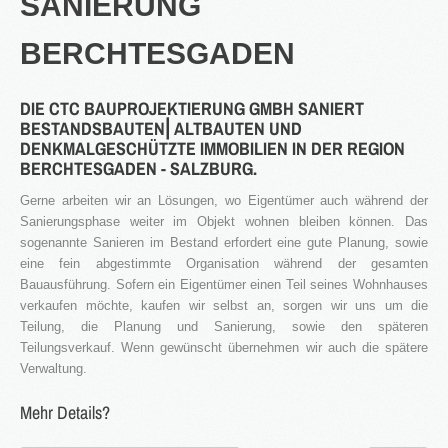
SANIERUNG
®
Firstimmopoint
ist eine Vertriebsorganisation für den Verkauf von
BERCHTESGADEN
Immobilien. Als Partner von Bauträgern, Wohnbaugesellschaften
und Privatleuten organisieren wir den Verkauf von Wohnungen und
Gewerbeflächen.
DIE CTC BAUPROJEKTIERUNG GMBH SANIERT
BESTANDSBAUTEN⎜ALTBAUTEN UND
WEITERLESEN
DENKMALGESCHÜTZTE IMMOBILIEN IN DER REGION
BERCHTESGADEN - SALZBURG.
Gerne arbeiten wir an Lösungen, wo Eigentümer auch während der
GEWINNBRINGENDE
Sanierungsphase weiter im Objekt wohnen bleiben können. Das
IDEEN
FÜR
DEN
sogenannte Sanieren im Bestand erfordert eine gute Planung, sowie
IMMOBILIENVERKAUF
eine fein abgestimmte Organisation während der gesamten
Bauausführung. Sofern ein Eigentümer einen Teil seines Wohnhauses
verkaufen möchte, kaufen wir selbst an, sorgen wir uns um die
NEWS
Teilung, die Planung und Sanierung, sowie den späteren
Teilungsverkauf. Wenn gewünscht übernehmen wir auch die spätere
Verwaltung.
Mehr Details?
16.SEPT.2016
Übernahme Vertrieb einer Apartmentanlage in
⇒