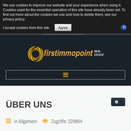
We use cookies to improve our website and your experience when using it.
84184 Tiefenbach - Am Winkl 6
Cookies used for the essential operation of this site have already been set. To
MAIL
find out more about the cookies we use and how to delete them, see our
privacy policy
.
08709-9430300
I accept cookies from this site.
Agree
Suchen
...
Home
ÜBER
UNS
ÜBER UNS
in
Allgemein
Zugriffe: 229864