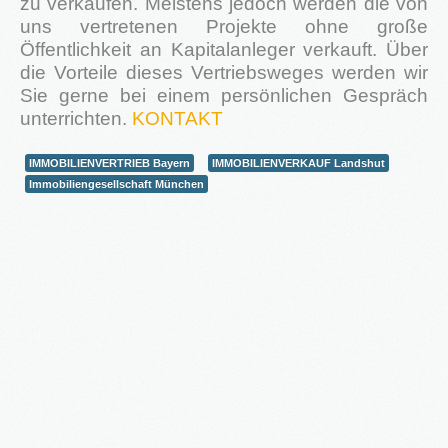
zu verkaufen. Meistens jedoch werden die von
uns vertretenen Projekte ohne große
Öffentlichkeit an Kapitalanleger verkauft. Über
die Vorteile dieses Vertriebsweges werden wir
Sie gerne bei einem persönlichen Gespräch
2016
unterrichten.
KONTAKT
in Bearbeitung...
IMMOBILIENVERTRIEB Bayern
IMMOBILIENVERKAUF Landshut
Immobiliengesellschaft München
KATEGORIEN
Neubau Immobilien
Bestand Immobilien
Denkmal Immobilien
Gewerbe Immobilien
Ausland Immobilien
History