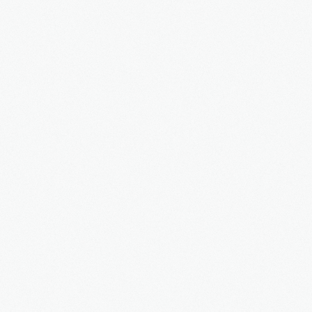
3S
Bauträger
Service
IMMOBILIEN - EIGENTÜMER
Dienstleistungen für Eigentümer von Immobilien
HAUSVERWALTUNG
Hier geht's zur Hausverwaltung
Immobilie VERKAUFEN
Sie möchten eine denkmalgeschützte Immobilie
verkaufen?
Grundstück VERKAUFEN
Sie möchten ein Grundstück verkaufen?
Projekte
Alte Brauerei Moosburg
MietZentrale Immobilien
Hier finden Sie unsere aktuellen Mietobjekte