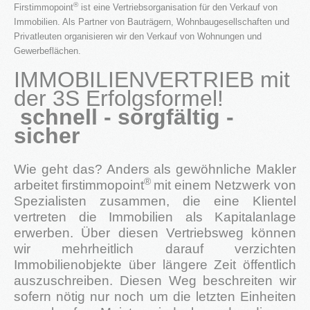
®
Firstimmopoint
ist eine Vertriebsorganisation für den Verkauf von
Immobilien. Als Partner von Bauträgern, Wohnbaugesellschaften und
®
Firstimmopoint
ist eine Vertriebsorganisation für den Verkauf von
Privatleuten organisieren wir den Verkauf von Wohnungen und
Immobilien. Als Partner von Bauträgern, Wohnbaugesellschaften
Gewerbeflächen.
und Privatleuten organisieren wir den Verkauf von Wohnungen und
Gewerbeflächen.
IMMOBILIENVERTRIEB mit
der 3S Erfolgsformel!
WEITERLESEN
schnell - sorgfältig -
sicher
GEWINNBRINGENDE
IDEEN
FÜR
DEN
Wie geht das? Anders als gewöhnliche Makler
IMMOBILIENVERKAUF
®
arbeitet firstimmopoint
mit einem Netzwerk von
Spezialisten zusammen, die eine Klientel
vertreten die Immobilien als Kapitalanlage
NEWS
erwerben. Über diesen Vertriebsweg können
wir mehrheitlich darauf verzichten
Immobilienobjekte über längere Zeit öffentlich
auszuschreiben. Diesen Weg beschreiten wir
16.SEPT.2016
sofern nötig nur noch um die letzten Einheiten
Übernahme Vertrieb einer Apartmentanlage in
⇒