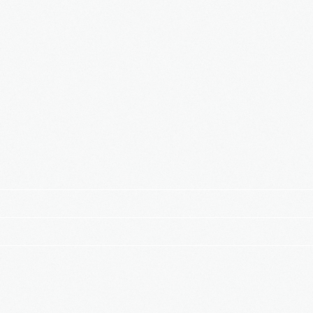
Apartmentanlage in
⇒
Denkmal Immobilien
Gewerbe Immobilien
2016
in Bearbeitung...
Ausland Immobilien