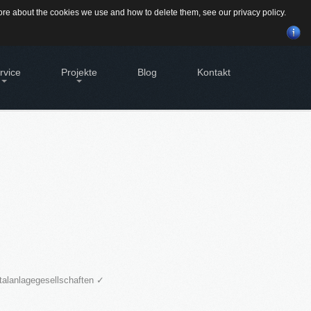
Suchen
 more about the cookies we use and how to delete them, see our
privacy policy
.
...
rvice
Projekte
Blog
Kontakt
BILIEN - EIGENTÜMER
Alte Brauerei Moosburg
tleistungen für Eigentümer von
MietZentrale Immobilien
bilien
GEWINNBRINGENDE
Hier finden Sie unsere aktuellen Mietobjekte
SVERWALTUNG
IDEEN
FÜR
DEN
geht's zur Hausverwaltung
IMMOBILIENVERKAUF
bilie VERKAUFEN
möchten eine denkmalgeschützte
History
bilie verkaufen?
dstück VERKAUFEN
möchten ein Grundstück verkaufen?
italanlagegesellschaften ✓