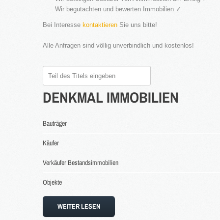
Wir begutachten und bewerten Immobilien ✓
Bei Interesse
kontaktieren
Sie uns bitte!
Alle Anfragen sind völlig unverbindlich und kostenlos!
Teil
des
DENKMAL
IMMOBILIEN
Titels
eingeben
Bauträger
Käufer
Verkäufer Bestandsimmobilien
Objekte
WEITER LESEN