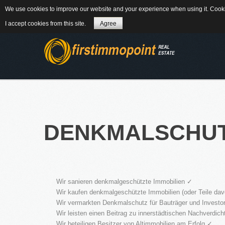
We use cookies to improve our website and your experience when using it. Cookie
84184 Tiefenbach - Am Winkl 6
MAIL
08
I accept cookies from this site.
Agree
ÜBER UNS
DENKMALSCHU
WEITERLES
Wir sanieren denkmalgeschützte Immobilien ✓
NEWS
Wir kaufen denkmalgeschützte Immobilien (oder Teile dav
Wir vermarkten Denkmalschutz für Bauträger und Investore
Wir leisten einen Beitrag zu innerstädtischen Nachverdi
Wir beteiligen Besitzer von Altimmobilien am Erfolg ✓