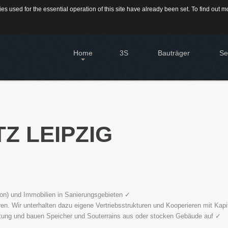
s used for the essential operation of this site have already been set. To find out
709-9430300
Home
3S
Bauträger
Se
IMMO
Diens
Immo
®
Firstimmopoint
ist eine Vertriebsorganisation für den
TZ
LEIPZIG
Verkauf von Immobilien. Als Partner von Bauträgern,
HAU
Wohnbaugesellschaften und Privatleuten organisieren wir
Hier 
den Verkauf von Wohnungen und Gewerbeflächen.
Immo
Sie 
Immo
EN
Grun
Sie 
KATEGORIEN
on) und Immobilien in Sanierungsgebieten ✓
n. Wir unterhalten dazu eigene Vertriebsstrukturen und Kooperieren mit Kap
16.SEPT.2016
Neubau Immobilien
chtung und bauen Speicher und Souterrains aus oder stocken Gebäude auf ✓
Übernahme Vertrieb einer
Bestand Immobilien