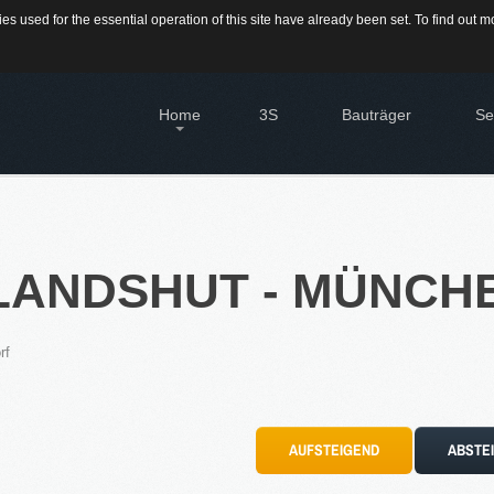
s used for the essential operation of this site have already been set. To find out
709-9430300
Home
3S
Bauträger
Se
IMMO
Diens
Immo
®
Firstimmopoint
ist eine Vertriebsorganisation für den
LANDSHUT
Verkauf von Immobilien. Als Partner von Bauträgern,
-
MÜNCH
HAU
Wohnbaugesellschaften und Privatleuten organisieren wir
Hier 
den Verkauf von Wohnungen und Gewerbeflächen.
Immo
Sie 
rf
Immo
EN
Grun
Sie 
KATEGORIEN
AUFSTEIGEND
ABSTE
16.SEPT.2016
Neubau Immobilien
Übernahme Vertrieb einer
Bestand Immobilien