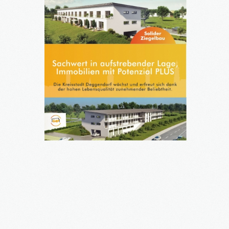
GAP1
PDF
VERKAUFSPROSPEKT
PDF BAUBESCHREIBUNG
PDF MÖBELPAKET
PDF TEILUNGSERKLÄRUNG
PDF KAUFVERTRAG
PDF MIETERWARTUNG
PDF NEBENKOSTEN