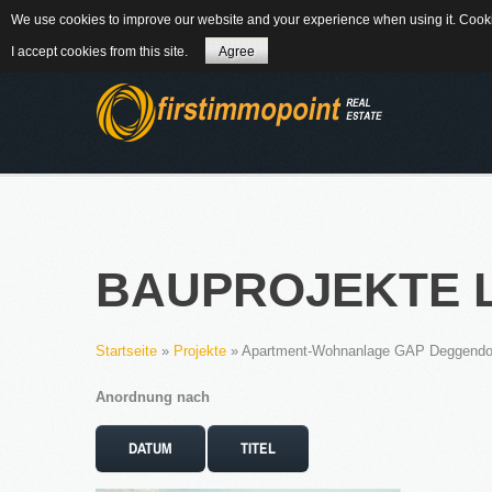
We use cookies to improve our website and your experience when using it. Cookie
84184 Tiefenbach - Am Winkl 6
MAIL
08
I accept cookies from this site.
Agree
ÜBER UNS
BAUPROJEKTE
Startseite
»
Projekte
» Apartment-Wohnanlage GAP Deggendo
WEITERLES
Anordnung nach
NEWS
DATUM
TITEL