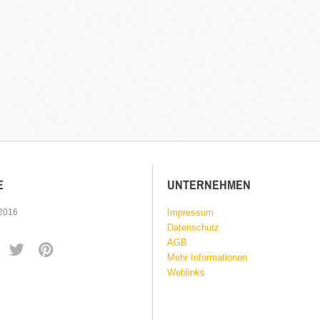
Apartmentanlage in
⇒
Denkmal Immobilien
Gewerbe Immobilien
2016
in Bearbeitung...
Ausland Immobilien
E
UNTERNEHMEN
 2016
Impressum
Datenschutz
AGB
Mehr Informationen
Weblinks