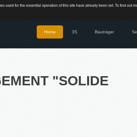
s used for the essential operation of this site have already been set. To find out
709-9430300
Home
3S
Bauträger
Se
IMMO
Diens
Immo
®
Firstimmopoint
ist eine Vertriebsorganisation für den
EMENT
Verkauf von Immobilien. Als Partner von Bauträgern,
"SOLIDE
HAU
Wohnbaugesellschaften und Privatleuten organisieren wir
Hier 
den Verkauf von Wohnungen und Gewerbeflächen.
Immo
Sie 
Immo
EN
Grun
Sie 
KATEGORIEN
16.SEPT.2016
Neubau Immobilien
Übernahme Vertrieb einer
Bestand Immobilien