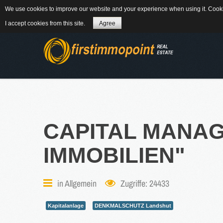
We use cookies to improve our website and your experience when using it. Cookie
84184 Tiefenbach - Am Winkl 6
MAIL
08
I accept cookies from this site.
Agree
ÜBER UNS
CAPITAL
MANAG
IMMOBILIEN"
WEITERLES
in
Allgemein
Zugriffe: 24433
NEWS
Kapitalanlage
DENKMALSCHUTZ Landshut