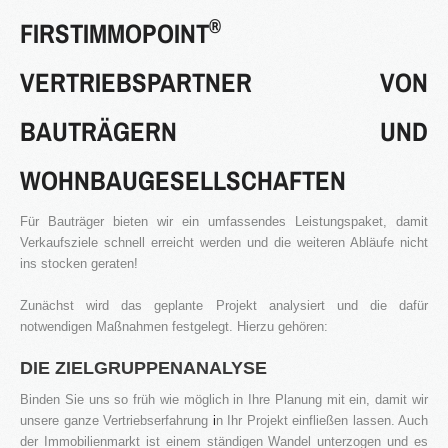
®
FIRSTIMMOPOINT
VERTRIEBSPARTNER VON
2016
BAUTRÄGERN UND
in Bearbeitung...
WOHNBAUGESELLSCHAFTEN
KATEGORIEN
Für Bauträger bieten wir ein umfassendes Leistungspaket, damit
Verkaufsziele schnell erreicht werden und die weiteren Abläufe nicht
Neubau Immobilien
ins stocken geraten!
Bestand Immobilien
Zunächst wird das geplante Projekt analysiert und die dafür
Denkmal Immobilien
notwendigen Maßnahmen festgelegt. Hierzu gehören:
Gewerbe Immobilien
DIE ZIELGRUPPENANALYSE
Ausland Immobilien
Binden Sie uns so früh wie möglich in Ihre Planung mit ein, damit wir
unsere ganze Vertriebserfahrung
i
n Ihr Projekt einfließen lassen. Auch
History
der Immobilienmarkt ist einem ständigen Wandel unterzogen und es