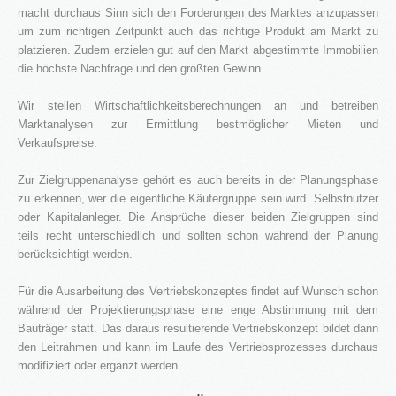
3S
macht durchaus Sinn sich den Forderungen des Marktes anzupassen
um zum richtigen Zeitpunkt auch das richtige Produkt am Markt zu
Bauträger
platzieren. Zudem erzielen gut auf den Markt abgestimmte Immobilien
die höchste Nachfrage und den größten Gewinn.
Service
Wir stellen Wirtschaftlichkeitsberechnungen an und betreiben
IMMOBILIEN - EIGENTÜMER
Marktanalysen zur Ermittlung bestmöglicher Mieten und
Dienstleistungen für Eigentümer von Immobilien
Verkaufspreise.
HAUSVERWALTUNG
Hier geht's zur Hausverwaltung
Zur Zielgruppenanalyse gehört es auch bereits in der Planungsphase
zu erkennen, wer die eigentliche Käufergruppe sein wird. Selbstnutzer
Immobilie VERKAUFEN
oder Kapitalanleger. Die Ansprüche dieser beiden Zielgruppen sind
Sie möchten eine denkmalgeschützte Immobilie
verkaufen?
teils recht unterschiedlich und sollten schon während der Planung
berücksichtigt werden.
Grundstück VERKAUFEN
Sie möchten ein Grundstück verkaufen?
Für die Ausarbeitung des Vertriebskonzeptes findet auf Wunsch schon
während der Projektierungsphase eine enge Abstimmung mit dem
Projekte
Bauträger statt. Das daraus resultierende Vertriebskonzept bildet dann
Alte Brauerei Moosburg
den Leitrahmen und kann im Laufe des Vertriebsprozesses durchaus
modifiziert oder ergänzt werden.
MietZentrale Immobilien
Hier finden Sie unsere aktuellen Mietobjekte