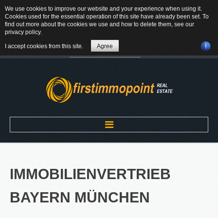
We use cookies to improve our website and your experience when using it.
84184 Tiefenbach - Am Winkl 6
Cookies used for the essential operation of this site have already been set. To
MAIL
find out more about the cookies we use and how to delete them, see our
privacy policy
.
08709-9430300
I accept cookies from this site.
Agree
Suchen
...
Home
IMMOBILIENVERTRIEB
ÜBER UNS
BAYERN
MÜNCHEN