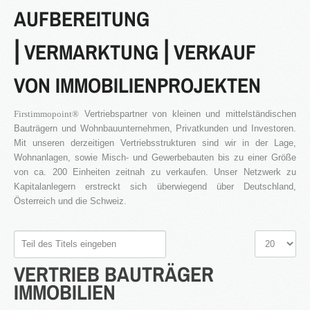
AUFBEREITUNG
®
Firstimmopoint
ist eine Vertriebsorganisation für den Verkauf von
Immobilien. Als Partner von Bauträgern, Wohnbaugesellschaften
⎜VERMARKTUNG ⎜VERKAUF
und Privatleuten organisieren wir den Verkauf von Wohnungen und
Gewerbeflächen.
VON IMMOBILIENPROJEKTEN
WEITERLESEN
Firstimmopoint®
Vertriebspartner von kleinen und mittelständischen
Bauträgern und Wohnbauunternehmen, Privatkunden und Investoren.
GEWINNBRINGENDE
Mit unseren derzeitigen Vertriebsstrukturen sind wir in der Lage,
IDEEN
FÜR
DEN
Wohnanlagen, sowie Misch- und Gewerbebauten bis zu einer Größe
IMMOBILIENVERKAUF
von ca. 200 Einheiten zeitnah zu verkaufen. Unser Netzwerk zu
Kapitalanlegern erstreckt sich überwiegend über Deutschland,
Österreich und die Schweiz.
NEWS
Teil
Anzeige
des
#
VERTRIEB
BAUTRÄGER
Titels
eingeben
IMMOBILIEN
16.SEPT.2016
Übernahme Vertrieb einer Apartmentanlage in
⇒