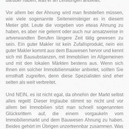
darüber haben, was er an Leistungen anbietet.
Blog
Vor allem bei der Ahnung wird man feststellen müssen,
wie viele sogenannte Seiteneinsteiger es in diesem
Kontakt
Metier gibt. Leute die vorgeben von etwas Ahnung zu
haben, es aber nie gelernt oder auch nur ansatzweise in
artverwandten Berufen längere Zeit tätig gewesen zu
sein. Ein guter Makler ist kein Zufallsprodukt, nein ein
guter Makler kommt aus dem Bauwesen hervor und kennt
sich mit Bausubstanzen, mit Immobilien im Allgemeinen
und mit den lokalen Märkten bestens aus. Wenn sich
Ihnen ein solcher Immobilienmakler anbietet, sollten Sie
ernsthaft zugreifen, denn diese Spezialisten sind eher
selten als weit verbreitet.
Und NEIN, es ist nicht egal, da ohnehin der Markt selbst
alles regelt! Dieser Irrglaube stimmt so nicht und vor
allem bei Immobilien sitzt man schnell sogenannten
Glücksrittern auf, die einem vorgaukeln vom
Immobilienmarkt und dem Bauwesen Ahnung zu haben.
Beides gehört im Übrigen unzertrennbar zusammen. Was