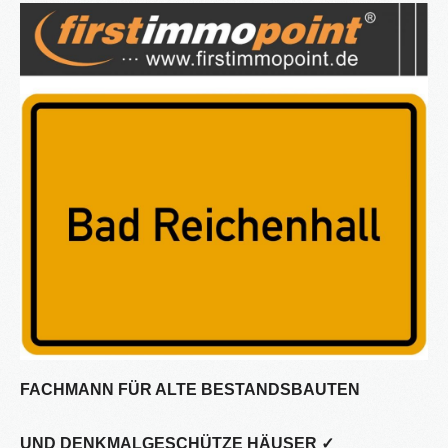
®
Firstimmopoint
ist eine Vertriebsorganisation für den Verkauf von
Immobilien. Als Partner von Bauträgern, Wohnbaugesellschaften
und Privatleuten organisieren wir den Verkauf von Wohnungen und
Gewerbeflächen.
WEITERLESEN
GEWINNBRINGENDE
IDEEN
FÜR
DEN
IMMOBILIENVERKAUF
NEWS
FACHMANN FÜR ALTE BESTANDSBAUTEN
16.SEPT.2016
UND DENKMALGESCHÜTZE HÄUSER ✓
Übernahme Vertrieb einer Apartmentanlage in
⇒