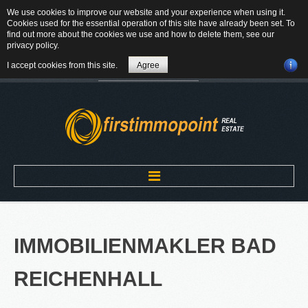
We use cookies to improve our website and your experience when using it.
84184 Tiefenbach - Am Winkl 6
Cookies used for the essential operation of this site have already been set. To
MAIL
find out more about the cookies we use and how to delete them, see our
privacy policy
.
08709-9430300
I accept cookies from this site.
Agree
Suchen
...
Home
IMMOBILIENMAKLER
BAD
ÜBER UNS
REICHENHALL