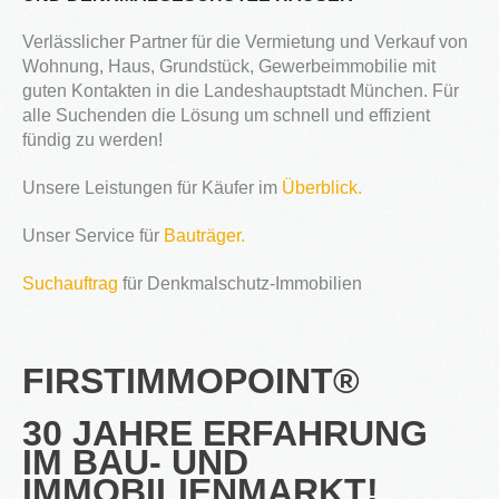
Verlässlicher Partner für die Vermietung und Verkauf von
Wohnung, Haus, Grundstück, Gewerbeimmobilie mit
guten Kontakten in die Landeshauptstadt München. Für
alle Suchenden die Lösung um schnell und effizient
2016
fündig zu werden!
in Bearbeitung...
Unsere Leistungen für Käufer im
Überblick.
Unser Service für
Bauträger.
KATEGORIEN
Neubau Immobilien
Suchauftrag
für Denkmalschutz-Immobilien
Bestand Immobilien
Denkmal Immobilien
FIRSTIMMOPOINT®
Gewerbe Immobilien
Ausland Immobilien
30 JAHRE ERFAHRUNG
IM BAU- UND
History
IMMOBILIENMARKT!