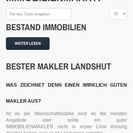
3S
Teil
Anzeige
Bauträger
des
#
BESTAND
IMMOBILIEN
Titels
Service
eingeben
IMMOBILIEN - EIGENTÜMER
WEITER LESEN
Dienstleistungen für Eigentümer von Immobilien
HAUSVERWALTUNG
Hier geht's zur Hausverwaltung
BESTER
MAKLER
LANDSHUT
Immobilie VERKAUFEN
Sie möchten eine denkmalgeschützte Immobilie
verkaufen?
WAS ZEICHNET DENN EINEN WIRKLICH GUTEN
Grundstück VERKAUFEN
Sie möchten ein Grundstück verkaufen?
MAKLER AUS?
Projekte
Ist es die Mannschaftsstärke sind es die meisten
Alte Brauerei Moosburg
Angebote oder sollte ein guter
MietZentrale Immobilien
IMMOBILIENMAKLER nicht in erster Linie Ahnung
Hier finden Sie unsere aktuellen Mietobjekte