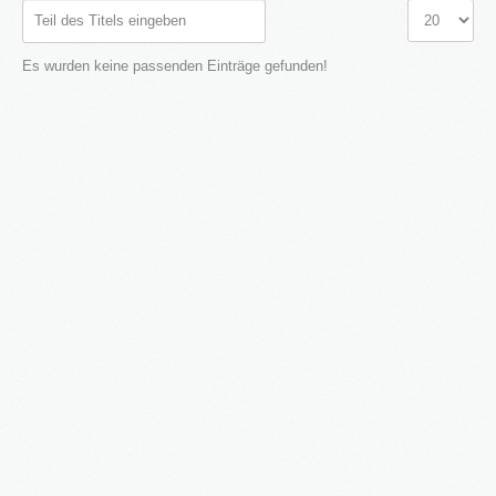
Teil
Anzeige
des
#
Titels
Es wurden keine passenden Einträge gefunden!
eingeben
2016
in Bearbeitung...
KATEGORIEN
Neubau Immobilien
Bestand Immobilien
Denkmal Immobilien
Gewerbe Immobilien
Ausland Immobilien
History