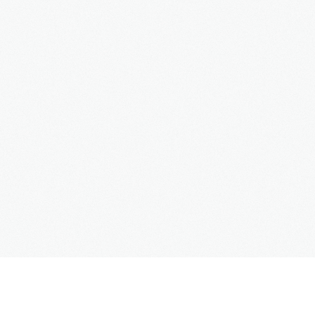
3S
Bauträger
Service
IMMOBILIEN - EIGENTÜMER
Dienstleistungen für Eigentümer von Immobilien
HAUSVERWALTUNG
Hier geht's zur Hausverwaltung
Immobilie VERKAUFEN
Sie möchten eine denkmalgeschützte Immobilie
verkaufen?
Grundstück VERKAUFEN
Sie möchten ein Grundstück verkaufen?
Projekte
Alte Brauerei Moosburg
MietZentrale Immobilien
SUPPORT
Hier finden Sie unsere aktuellen Mietobjekte