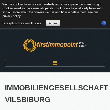
We use cookies to improve our website and your experience when using it.
84184 Tiefenbach - Am Winkl 6
Cookies used for the essential operation of this site have already been set. To
MAIL
find out more about the cookies we use and how to delete them, see our
privacy policy
.
08709-9430300
I accept cookies from this site.
Agree
Suchen
...
Home
IMMOBILIENGESELLSCHAFT
ÜBER UNS
VILSBIBURG