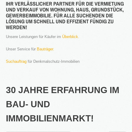
IHR VERLÄSSLICHER PARTNER FÜR DIE VERMIETUNG
UND VERKAUF VON WOHNUNG, HAUS, GRUNDSTÜCK,
®
Firstimmopoint
ist eine Vertriebsorganisation für den Verkauf von
GEWERBEIMMOBILIE. FÜR ALLE SUCHENDEN DIE
Immobilien. Als Partner von Bauträgern, Wohnbaugesellschaften
LÖSUNG UM SCHNELL UND EFFIZIENT FÜNDIG ZU
und Privatleuten organisieren wir den Verkauf von Wohnungen und
WERDEN!
Gewerbeflächen.
Unsere Leistungen für Käufer im
Überblick.
WEITERLESEN
Unser Service für
Bauträger.
GEWINNBRINGENDE
Suchauftrag
für Denkmalschutz-Immobilien
IDEEN
FÜR
DEN
IMMOBILIENVERKAUF
30 JAHRE ERFAHRUNG IM
NEWS
BAU- UND
IMMOBILIENMARKT!
16.SEPT.2016
Übernahme Vertrieb einer Apartmentanlage in
⇒