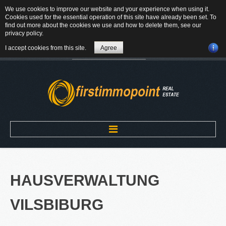
We use cookies to improve our website and your experience when using it.
84184 Tiefenbach - Am Winkl 6
Cookies used for the essential operation of this site have already been set. To
MAIL
find out more about the cookies we use and how to delete them, see our
privacy policy
.
08709-9430300
I accept cookies from this site.
Agree
Suchen
...
Home
HAUSVERWALTUNG
ÜBER UNS
VILSBIBURG