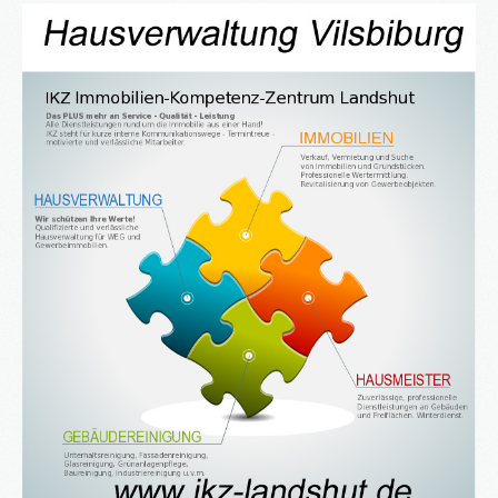
®
Firstimmopoint
ist eine Vertriebsorganisation für den Verkauf von
Immobilien. Als Partner von Bauträgern, Wohnbaugesellschaften
und Privatleuten organisieren wir den Verkauf von Wohnungen und
Gewerbeflächen.
WEITERLESEN
GEWINNBRINGENDE
IDEEN
FÜR
DEN
IMMOBILIENVERKAUF
NEWS
16.SEPT.2016
Übernahme Vertrieb einer Apartmentanlage in
⇒