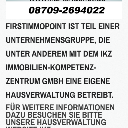
FIRSTIMMOPOINT IST TEIL EINER
2016
UNTERNEHMENSGRUPPE, DIE
in Bearbeitung...
UNTER ANDEREM MIT DEM IKZ
KATEGORIEN
IMMOBILIEN-KOMPETENZ-
Neubau Immobilien
ZENTRUM GMBH EINE EIGENE
Bestand Immobilien
Denkmal Immobilien
HAUSVERWALTUNG BETREIBT.
Gewerbe Immobilien
FÜR WEITERE INFORMATIONEN
Ausland Immobilien
DAZU BESUCHEN SIE BITTE
UNSERE HAUSVERWALTUNG
History