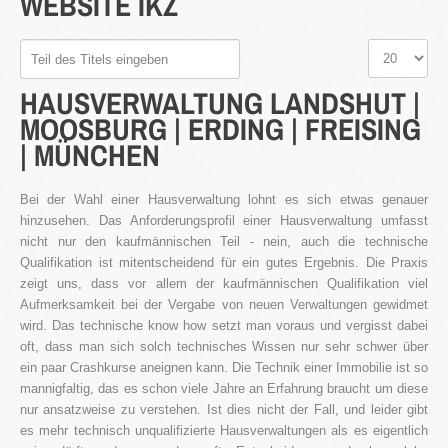
WEBSITE
IKZ
3S
Teil
Anzeige
Bauträger
des
#
HAUSVERWALTUNG
LANDSHUT
|
Titels
Service
eingeben
MOOSBURG
|
ERDING
|
FREISING
IMMOBILIEN - EIGENTÜMER
|
MÜNCHEN
Dienstleistungen für Eigentümer von Immobilien
HAUSVERWALTUNG
Bei der Wahl einer Hausverwaltung lohnt es sich etwas genauer
Hier geht's zur Hausverwaltung
hinzusehen. Das Anforderungsprofil einer Hausverwaltung umfasst
Immobilie VERKAUFEN
nicht nur den kaufmännischen Teil - nein, auch die technische
Sie möchten eine denkmalgeschützte Immobilie
Qualifikation ist mitentscheidend für ein gutes Ergebnis. Die Praxis
verkaufen?
zeigt uns, dass vor allem der kaufmännischen Qualifikation viel
Grundstück VERKAUFEN
Aufmerksamkeit bei der Vergabe von neuen Verwaltungen gewidmet
Sie möchten ein Grundstück verkaufen?
wird. Das technische know how setzt man voraus und vergisst dabei
oft, dass man sich solch technisches Wissen nur sehr schwer über
Projekte
ein paar Crashkurse aneignen kann. Die Technik einer Immobilie ist so
Alte Brauerei Moosburg
mannigfaltig, das es schon viele Jahre an Erfahrung braucht um diese
nur ansatzweise zu verstehen. Ist dies nicht der Fall, und leider gibt
MietZentrale Immobilien
es mehr technisch unqualifizierte Hausverwaltungen als es eigentlich
Hier finden Sie unsere aktuellen Mietobjekte