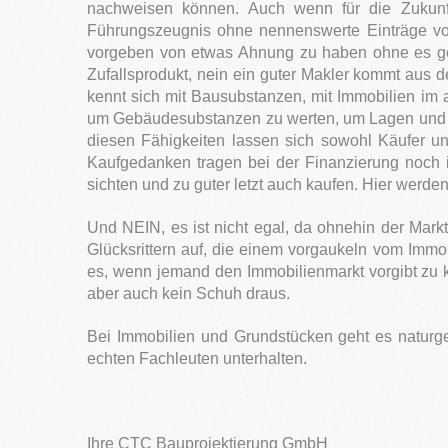
nachweisen können. Auch wenn für die Zukunft
Führungszeugnis ohne nennenswerte Einträge vorle
vorgeben von etwas Ahnung zu haben ohne es gele
Zufallsprodukt, nein ein guter Makler kommt aus 
kennt sich mit Bausubstanzen, mit Immobilien im 
um Gebäudesubstanzen zu werten, um Lagen und Gr
diesen Fähigkeiten lassen sich sowohl Käufer un
Kaufgedanken tragen bei der Finanzierung noch i
sichten und zu guter letzt auch kaufen. Hier wer
Und NEIN, es ist nicht egal, da ohnehin der Markt
Glücksrittern auf, die einem vorgaukeln vom Im
es, wenn jemand den Immobilienmarkt vorgibt zu k
aber auch kein Schuh draus.
Bei Immobilien und Grundstücken geht es naturg
echten Fachleuten unterhalten.
Ihre CTC Bauprojektierung GmbH