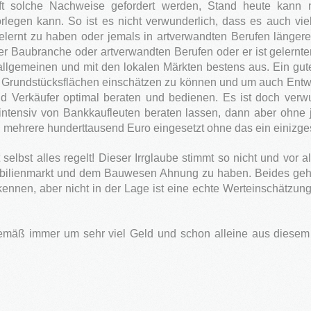
 solche Nachweise gefordert werden, Stand heute kann no
gen kann. So ist es nicht verwunderlich, dass es auch viele
rnt zu haben oder jemals in artverwandten Berufen längere Ze
der Baubranche oder artverwandten Berufen oder er ist gelernt
allgemeinen und mit den lokalen Märkten bestens aus. Ein gute
undstücksflächen einschätzen zu können und um auch Entwick
d Verkäufer optimal beraten und bedienen. Es ist doch verwun
ntensiv von Bankkaufleuten beraten lassen, dann aber ohne je
den mehrere hunderttausend Euro eingesetzt ohne das ein einiz
 selbst alles regelt! Dieser Irrglaube stimmt so nicht und vor 
mobilienmarkt und dem Bauwesen Ahnung zu haben. Beides gehö
ennen, aber nicht in der Lage ist eine echte Werteinschätzu
emäß immer um sehr viel Geld und schon alleine aus diesem