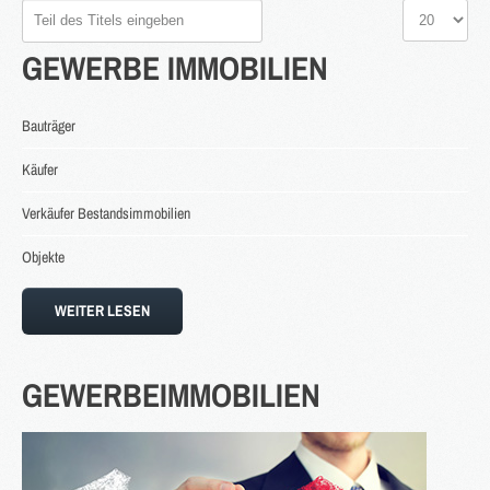
Teil
Anzeige
des
#
GEWERBE
IMMOBILIEN
Titels
eingeben
2016
Bauträger
in Bearbeitung...
Käufer
Verkäufer Bestandsimmobilien
KATEGORIEN
Objekte
Neubau Immobilien
Bestand Immobilien
WEITER LESEN
Denkmal Immobilien
Gewerbe Immobilien
GEWERBEIMMOBILIEN
Ausland Immobilien
History