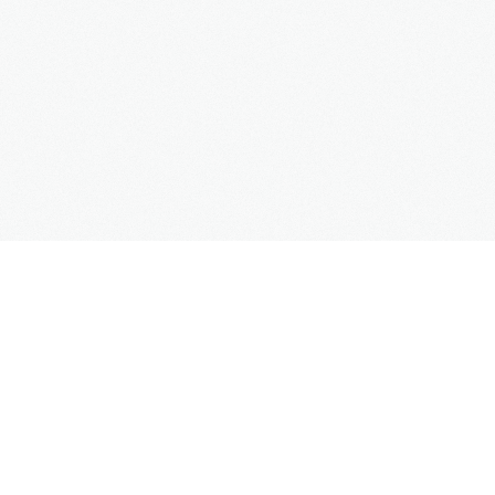
SUPPORT
Kontaktformular
Hilfe
Site Map
FAQs
UNTERNEHMEN