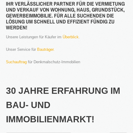
IHR VERLÄSSLICHER PARTNER FÜR DIE VERMIETUNG
UND VERKAUF VON WOHNUNG, HAUS, GRUNDSTÜCK,
®
Firstimmopoint
ist eine Vertriebsorganisation für den Verkauf von
GEWERBEIMMOBILIE. FÜR ALLE SUCHENDEN DIE
Immobilien. Als Partner von Bauträgern, Wohnbaugesellschaften
LÖSUNG UM SCHNELL UND EFFIZIENT FÜNDIG ZU
und Privatleuten organisieren wir den Verkauf von Wohnungen und
WERDEN!
Gewerbeflächen.
Unsere Leistungen für Käufer im
Überblick.
WEITERLESEN
Unser Service für
Bauträger.
GEWINNBRINGENDE
Suchauftrag
für Denkmalschutz-Immobilien
IDEEN
FÜR
DEN
IMMOBILIENVERKAUF
30 JAHRE ERFAHRUNG IM
NEWS
BAU- UND
IMMOBILIENMARKT!
16.SEPT.2016
Übernahme Vertrieb einer Apartmentanlage in
⇒