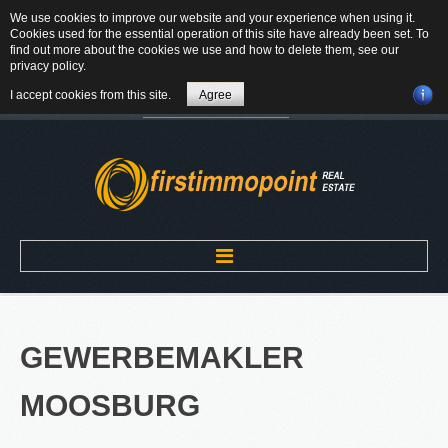
We use cookies to improve our website and your experience when using it.
84184 Tiefenbach - Am Winkl 6
Cookies used for the essential operation of this site have already been set. To
MAIL
find out more about the cookies we use and how to delete them, see our
privacy policy
.
08709-9430300
I accept cookies from this site.
Agree
Suchen
...
Home
GEWERBEMAKLER
ÜBER UNS
MOOSBURG