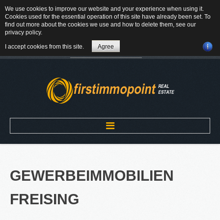
We use cookies to improve our website and your experience when using it.
84184 Tiefenbach - Am Winkl 6
Cookies used for the essential operation of this site have already been set. To
MAIL
find out more about the cookies we use and how to delete them, see our
privacy policy
.
08709-9430300
I accept cookies from this site.
Agree
Suchen
...
Home
GEWERBEIMMOBILIEN
ÜBER UNS
FREISING