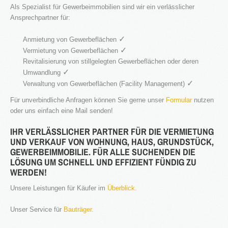
Als Spezialist für Gewerbeimmobilien sind wir ein verlässlicher
Ansprechpartner für:
®
Firstimmopoint
ist eine Vertriebsorganisation für den Verkauf von
Immobilien. Als Partner von Bauträgern, Wohnbaugesellschaften
✓
und Privatleuten organisieren wir den Verkauf von Wohnungen und
Anmietung von Gewerbeflächen
Gewerbeflächen.
✓
Vermietung von Gewerbeflächen
Revitalisierung von stillgelegten Gewerbeflächen oder deren
WEITERLESEN
✓
Umwandlung
✓
Verwaltung von Gewerbeflächen (Facility Management)
Für unverbindliche Anfragen können Sie gerne unser
Formular
nutzen
GEWINNBRINGENDE
oder uns einfach eine Mail senden!
IDEEN
FÜR
DEN
IMMOBILIENVERKAUF
IHR VERLÄSSLICHER PARTNER FÜR DIE VERMIETUNG
UND VERKAUF VON WOHNUNG, HAUS, GRUNDSTÜCK,
GEWERBEIMMOBILIE. FÜR ALLE SUCHENDEN DIE
LÖSUNG UM SCHNELL UND EFFIZIENT FÜNDIG ZU
NEWS
WERDEN!
Unsere Leistungen für Käufer im
Überblick.
Unser Service für
Bauträger.
16.SEPT.2016
Übernahme Vertrieb einer Apartmentanlage in
⇒