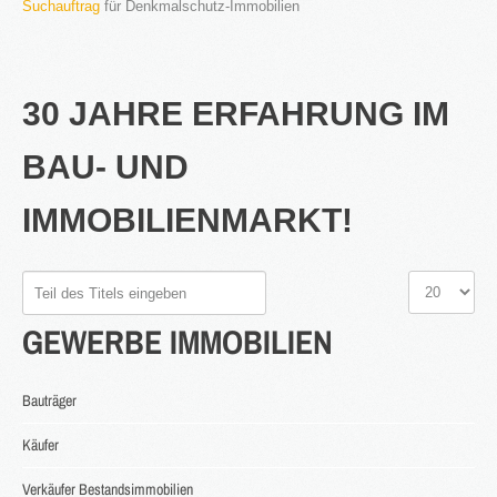
Suchauftrag
für Denkmalschutz-Immobilien
30 JAHRE ERFAHRUNG IM
2016
in Bearbeitung...
BAU- UND
IMMOBILIENMARKT!
KATEGORIEN
Neubau Immobilien
Teil
Anzeige
des
#
Bestand Immobilien
GEWERBE
IMMOBILIEN
Titels
Denkmal Immobilien
eingeben
Gewerbe Immobilien
Bauträger
Ausland Immobilien
Käufer
History
Verkäufer Bestandsimmobilien