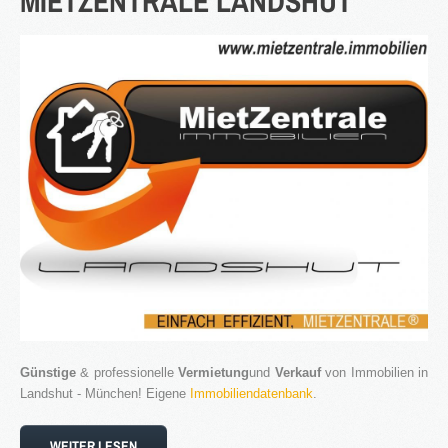
MIETZENTRALE
LANDSHUT
Blog
Kontakt
Günstige
& professionelle
Vermietung
und
Verkauf
von Immobilien in
Landshut - München! Eigene
Immobiliendatenbank
.
WEITER LESEN