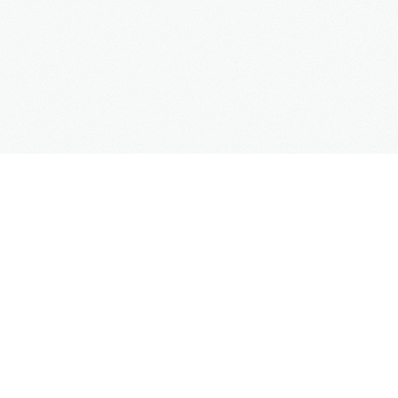
SUPPORT
Kontaktformular
Hilfe
Site Map
FAQs
UNTERNEHMEN
Impressum