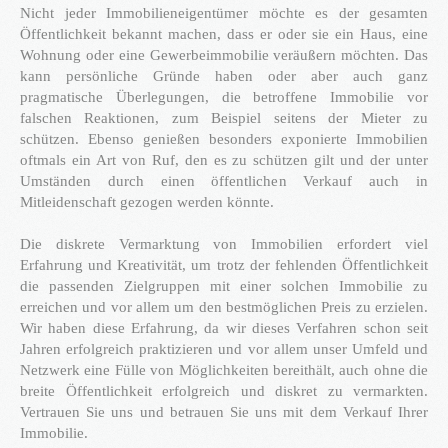
Nicht jeder Immobilieneigentümer möchte es der gesamten
Öffentlichkeit bekannt machen, dass er oder sie ein Haus, eine
®
Firstimmopoint
ist eine Vertriebsorganisation für den Verkauf von
Wohnung oder eine Gewerbeimmobilie veräußern möchten. Das
Immobilien. Als Partner von Bauträgern, Wohnbaugesellschaften
kann persönliche Gründe haben oder aber auch ganz
und Privatleuten organisieren wir den Verkauf von Wohnungen und
Gewerbeflächen.
pragmatische Überlegungen, die betroffene Immobilie vor
falschen Reaktionen, zum Beispiel seitens der Mieter zu
WEITERLESEN
schützen. Ebenso genießen besonders exponierte Immobilien
oftmals ein Art von Ruf, den es zu schützen gilt und der unter
Umständen durch einen öffentlichen Verkauf auch in
Mitleidenschaft gezogen werden könnte.
GEWINNBRINGENDE
IDEEN
FÜR
DEN
Die diskrete Vermarktung von Immobilien erfordert viel
IMMOBILIENVERKAUF
Erfahrung und Kreativität, um trotz der fehlenden Öffentlichkeit
die passenden Zielgruppen mit einer solchen Immobilie zu
erreichen und vor allem um den bestmöglichen Preis zu erzielen.
NEWS
Wir haben diese Erfahrung, da wir dieses Verfahren schon seit
Jahren erfolgreich praktizieren und vor allem unser Umfeld und
Netzwerk eine Fülle von Möglichkeiten bereithält, auch ohne die
breite Öffentlichkeit erfolgreich und diskret zu vermarkten.
Vertrauen Sie uns und betrauen Sie uns mit dem Verkauf Ihrer
16.SEPT.2016
Immobilie.
Übernahme Vertrieb einer Apartmentanlage in
⇒