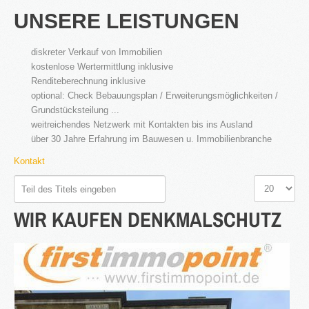
UNSERE LEISTUNGEN
diskreter Verkauf von Immobilien
kostenlose Wertermittlung inklusive
2016
Renditeberechnung inklusive
in Bearbeitung...
optional: Check Bebauungsplan / Erweiterungsmöglichkeiten /
Grundstücksteilung ...
weitreichendes Netzwerk mit Kontakten bis ins Ausland
über 30 Jahre Erfahrung im Bauwesen u. Immobilienbranche
KATEGORIEN
Kontakt
Neubau Immobilien
Teil
Anzeige
Bestand Immobilien
des
#
WIR
KAUFEN
DENKMALSCHUTZ
Titels
Denkmal Immobilien
eingeben
Gewerbe Immobilien
Ausland Immobilien
History