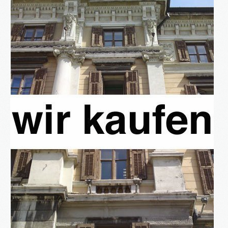
3S
Bauträger
Service
IMMOBILIEN - EIGENTÜMER
Dienstleistungen für Eigentümer von Immobilien
HAUSVERWALTUNG
Hier geht's zur Hausverwaltung
Immobilie VERKAUFEN
Sie möchten eine denkmalgeschützte Immobilie
verkaufen?
Grundstück VERKAUFEN
Sie möchten ein Grundstück verkaufen?
Projekte
Alte Brauerei Moosburg
MietZentrale Immobilien
Hier finden Sie unsere aktuellen Mietobjekte