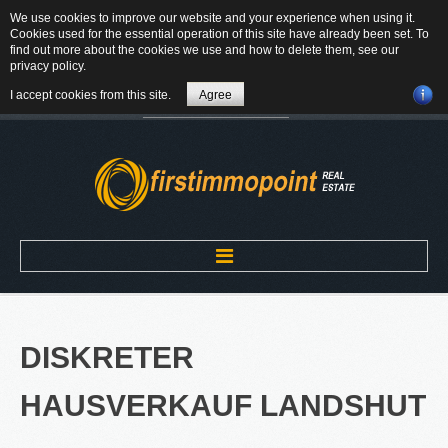
We use cookies to improve our website and your experience when using it.
84184 Tiefenbach - Am Winkl 6
Cookies used for the essential operation of this site have already been set. To
MAIL
find out more about the cookies we use and how to delete them, see our
privacy policy
.
08709-9430300
I accept cookies from this site.
Agree
Suchen
...
Home
DISKRETER
ÜBER UNS
HAUSVERKAUF
LANDSHUT