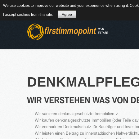
We use cookies to improve our website and your experience when using it. Cookie
84184 Tiefenbach - Am Winkl 6
MAIL
08
I accept cookies from this site.
Agree
ÜBER UNS
DENKMALPFLE
WIR VERSTEHEN WAS VON 
WEITERLES
Wir sanieren denkmalgeschützte Immobilien ✓
NEWS
Wir kaufen denkmalgeschützte Immobilien (oder Teile dav
Wir vermarkten Denkmalschutz für Bauträger und Investore
Wir leisten einen Beitrag zu innerstädtischen Nahverdic