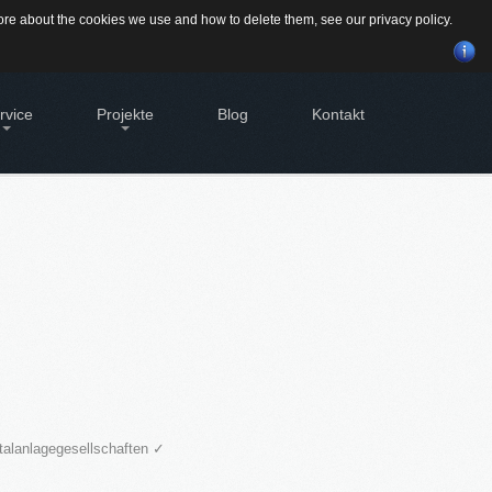
Suchen
 more about the cookies we use and how to delete them, see our
privacy policy
.
...
rvice
Projekte
Blog
Kontakt
BILIEN - EIGENTÜMER
Alte Brauerei Moosburg
tleistungen für Eigentümer von
MietZentrale Immobilien
bilien
GEWINNBRINGENDE
Hier finden Sie unsere aktuellen Mietobjekte
SVERWALTUNG
IDEEN
FÜR
DEN
geht's zur Hausverwaltung
IMMOBILIENVERKAUF
bilie VERKAUFEN
möchten eine denkmalgeschützte
History
bilie verkaufen?
dstück VERKAUFEN
möchten ein Grundstück verkaufen?
italanlagegesellschaften ✓