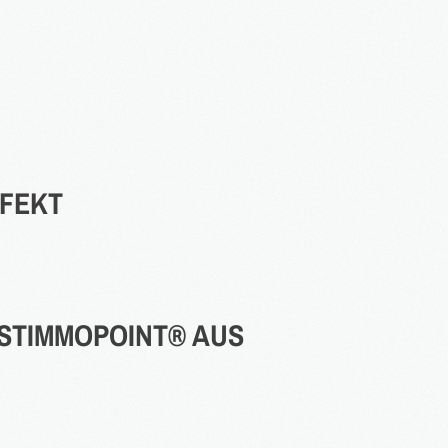
Apartmentanlage in
⇒
Denkmal Immobilien
Gewerbe Immobilien
2016
in Bearbeitung...
Ausland Immobilien
FEKT
RSTIMMOPOINT®
AUS