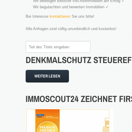
Wir beteiligen Besitzer von Altimmobilien am Erfolg ✓
Wir begutachten und bewerten Immobilien ✓
Bei Interesse
kontaktieren
Sie uns bitte!
Alle Anfragen sind völlig unverbindlich und kostenlos!
Teil
des
DENKMALSCHUTZ
STEUEREF
Titels
eingeben
WEITER LESEN
IMMOSCOUT24
ZEICHNET
FI