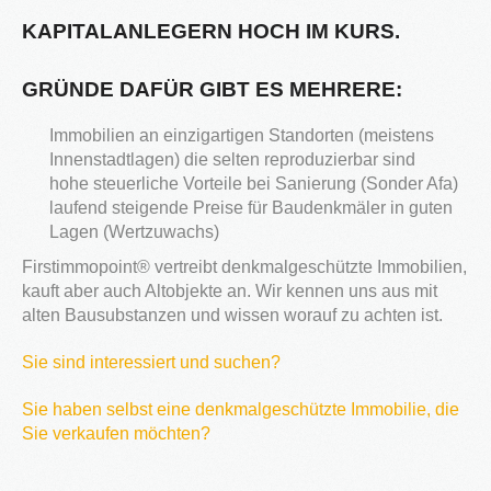
3S
KAPITALANLEGERN HOCH IM KURS.
Bauträger
GRÜNDE DAFÜR GIBT ES MEHRERE:
Service
Immobilien an einzigartigen Standorten (meistens
IMMOBILIEN - EIGENTÜMER
Innenstadtlagen) die selten reproduzierbar sind
Dienstleistungen für Eigentümer von Immobilien
hohe steuerliche Vorteile bei Sanierung (Sonder Afa)
HAUSVERWALTUNG
laufend steigende Preise für Baudenkmäler in guten
Hier geht's zur Hausverwaltung
Lagen (Wertzuwachs)
Immobilie VERKAUFEN
Firstimmopoint® vertreibt denkmalgeschützte Immobilien,
Sie möchten eine denkmalgeschützte Immobilie
kauft aber auch Altobjekte an. Wir kennen uns aus mit
verkaufen?
alten Bausubstanzen und wissen worauf zu achten ist.
Grundstück VERKAUFEN
Sie möchten ein Grundstück verkaufen?
Sie sind interessiert und suchen?
Projekte
Sie haben selbst eine denkmalgeschützte Immobilie, die
Alte Brauerei Moosburg
Sie verkaufen möchten?
MietZentrale Immobilien
Hier finden Sie unsere aktuellen Mietobjekte