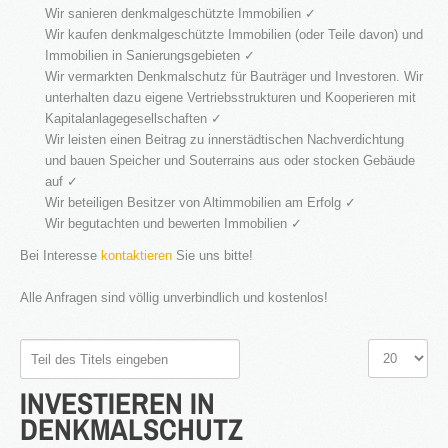
Wir sanieren denkmalgeschützte Immobilien ✓
Wir kaufen denkmalgeschützte Immobilien (oder Teile davon) und
®
Firstimmopoint
ist eine Vertriebsorganisation für den Verkauf von
Immobilien in Sanierungsgebieten ✓
Immobilien. Als Partner von Bauträgern, Wohnbaugesellschaften
Wir vermarkten Denkmalschutz für Bauträger und Investoren. Wir
und Privatleuten organisieren wir den Verkauf von Wohnungen und
Gewerbeflächen.
unterhalten dazu eigene Vertriebsstrukturen und Kooperieren mit
Kapitalanlagegesellschaften ✓
WEITERLESEN
Wir leisten einen Beitrag zu innerstädtischen Nachverdichtung
und bauen Speicher und Souterrains aus oder stocken Gebäude
auf ✓
Wir beteiligen Besitzer von Altimmobilien am Erfolg ✓
GEWINNBRINGENDE
Wir begutachten und bewerten Immobilien ✓
IDEEN
FÜR
DEN
IMMOBILIENVERKAUF
Bei Interesse
kontaktieren
Sie uns bitte!
Alle Anfragen sind völlig unverbindlich und kostenlos!
NEWS
Teil
Anzeige
des
#
INVESTIEREN
IN
Titels
eingeben
DENKMALSCHUTZ
16.SEPT.2016
Übernahme Vertrieb einer Apartmentanlage in
⇒