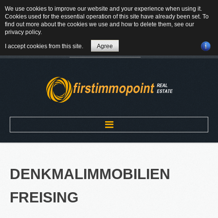
We use cookies to improve our website and your experience when using it.
84184 Tiefenbach - Am Winkl 6
Cookies used for the essential operation of this site have already been set. To
MAIL
find out more about the cookies we use and how to delete them, see our
privacy policy
.
08709-9430300
I accept cookies from this site.
Agree
Suchen
...
Home
DENKMALIMMOBILIEN
ÜBER UNS
FREISING