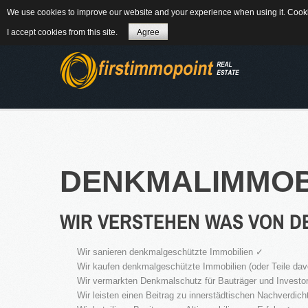
We use cookies to improve our website and your experience when using it. Cookie
84184 Tiefenbach - Am Winkl 6
MAIL
08
I accept cookies from this site.
Agree
ÜBER UNS
DENKMALIMMOB
WIR VERSTEHEN WAS VON 
WEITERLES
Wir sanieren denkmalgeschützte Immobilien ✓
NEWS
Wir kaufen denkmalgeschützte Immobilien (oder Teile dav
Wir vermarkten Denkmalschutz für Bauträger und Investore
Wir leisten einen Beitrag zu innerstädtischen Nachverdi