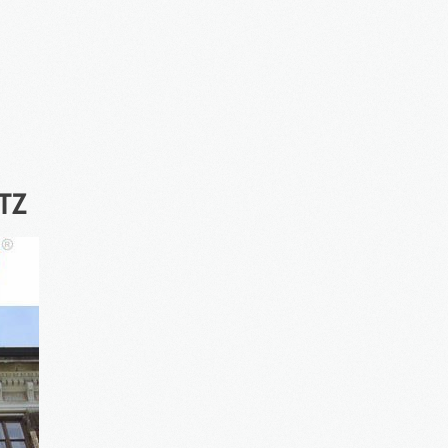
Apartmentanlage in
⇒
Denkmal Immobilien
Gewerbe Immobilien
2016
in Bearbeitung...
Ausland Immobilien
TZ