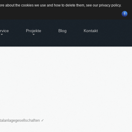
Suchen
 more about the cookies we use and how to delete them, see our
privacy policy
.
...
rvice
Projekte
Blog
Kontakt
BILIEN - EIGENTÜMER
Alte Brauerei Moosburg
tleistungen für Eigentümer von
MietZentrale Immobilien
bilien
GEWINNBRINGENDE
Hier finden Sie unsere aktuellen Mietobjekte
SVERWALTUNG
IDEEN
FÜR
DEN
geht's zur Hausverwaltung
IMMOBILIENVERKAUF
bilie VERKAUFEN
möchten eine denkmalgeschützte
History
bilie verkaufen?
dstück VERKAUFEN
möchten ein Grundstück verkaufen?
italanlagegesellschaften ✓