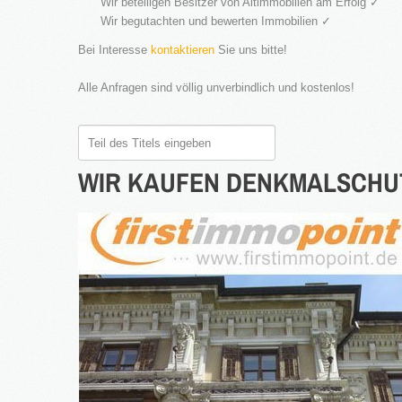
Wir beteiligen Besitzer von Altimmobilien am Erfolg ✓
Wir begutachten und bewerten Immobilien ✓
Bei Interesse
kontaktieren
Sie uns bitte!
Alle Anfragen sind völlig unverbindlich und kostenlos!
Teil
des
WIR
KAUFEN
DENKMALSCHU
Titels
eingeben