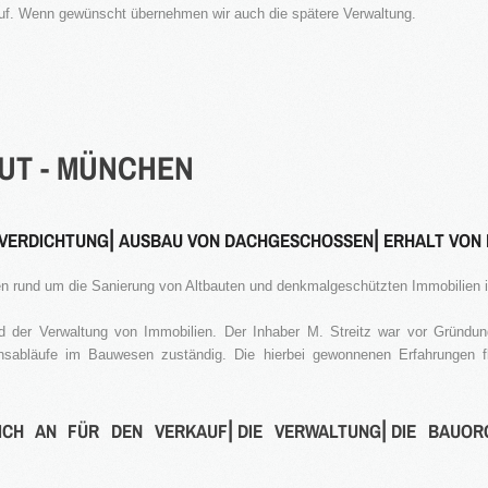
Apartmentanlage in
⇒
auf. Wenn gewünscht übernehmen wir auch die spätere Verwaltung.
Denkmal Immobilien
Gewerbe Immobilien
2016
in Bearbeitung...
Ausland Immobilien
UT
-
MÜNCHEN
VERDICHTUNG⎜AUSBAU VON DACHGESCHOSSEN⎜ERHALT VON 
n rund um die Sanierung von Altbauten und denkmalgeschützten Immobilien
der Verwaltung von Immobilien. Der Inhaber M. Streitz war vor Gründun
hrensabläufe im Bauwesen zuständig. Die hierbei gewonnenen Erfahrungen f
ICH AN FÜR DEN VERKAUF⎜DIE VERWALTUNG⎜DIE BAUOR