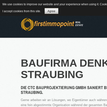
We use cookies to improve our website and your experience when using it. Cookie
84184 Tiefenbach - Am Winkl 6
MAIL
08
I accept cookies from this site.
Agree
ÜBER UNS
BAUFIRMA
DEN
STRAUBING
WEITERLES
DIE CTC BAUPROJEKTIERUNG GMBH SANIERT 
NEWS
STRAUBING.
Gerne arbeiten wir an Lösungen, wo Eigentümer auch während
eine fein abgestimmte Organisation während der gesamten Bau